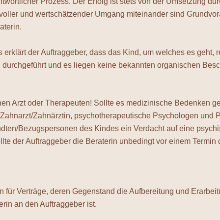
rantwortlicher Prozess. Der Erfolg ist stets von der Umsetzung d
tvoller und wertschätzender Umgang miteinander sind Grundvora
terin.
klärt der Auftraggeber, dass das Kind, um welches es geht, r
durchgeführt und es liegen keine bekannten organischen Besc
inen Arzt oder Therapeuten! Sollte es medizinische Bedenken 
, Zahnarzt/Zahnärztin, psychotherapeutische Psychologen und P
ndten/Bezugspersonen des Kindes ein Verdacht auf eine psychis
lte der Auftraggeber die Beraterin unbedingt vor einem Termin 
für Verträge, deren Gegenstand die Aufbereitung und Erarbei
erin an den Auftraggeber ist.